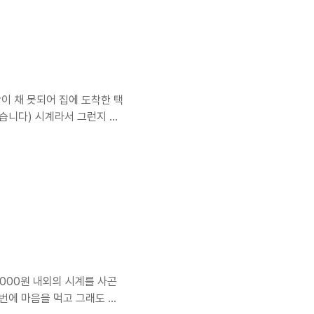
 인얀26 보다는 상위기종으로
, 싱크로 케이블 기능이 없어
시간이 채 못되어 집에 도착한 택
했습니다) 시계라서 그런지 충
구입했는데, 친절히 자체 제
었습니다 다 개봉한 상품입
시 손목둘레를 알려줬더니, 세
것 까지 함께 보내주었습니다
간 사진이 흔들렸죠? ^^;; 약
,000원 내외의 시계를 사곤
이번에 마음을 먹고 그래도 이