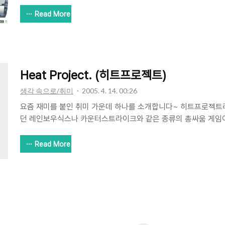
름있는 곳의 문을 두드렸다. 우아~ 생각보다 시계라는 것이 참 종
에서는.. 심플하고.. 튼튼하면.. 딱이다^^ㅋ 그래서 고른 시계가 위에
Read More
A220WC-1BQ 진동알람 시계이다. (우측 시계) 손목시계가 진동알
상 많이 발전했다...ㅋㅋ Casio 라는 상표를 보고서 일단 믿음이 조
서 잘 알아보고 정품인것으로 추측(?) 되는 것으로 구입했다~ 아직
신기한건.. 주문 2시간만에 발송처..
Heat Project. (히트프로젝트)
생각 속으로/취미
2005. 4. 14. 00:26
요즘 재미를 붙인 취미 가운데 하나를 소개합니다~ 히트프로젝트라
던 레인보우식스나 카운터스트라이크와 같은 종류의 총싸움 게임이
듯 싶습니다. 무료로 이용할 수 있는 게임이구요.. 파란닷컴에서 요
스타일"이라는 농구 게임과 함께 야심작으로 내놓은 게임입니다. 
Read More
로 좋아하지 않던터라 흥미가 없었는데요.. 우연한 기회에 게임을 
한 인터페이스뿐만 아니라 스피드를 통한 박진감, 그리고 무엇보다
말 총을 쏘는 듯한 느낌을 줄 정도라 해도 과언이 아닐 정도의 느낌
분들은 한 번쯤 해보면 재미있을 것 같네요. 홈페이지 주소는 제 블로