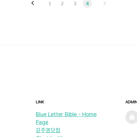
이
다
1
2
3
4
전
음
LINK
ADMI
admin
Blue Letter Bible - Home
Page
강주영닷컴