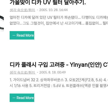
가을맞이 디카 UV 필터 달아주기.
생각 속으로/취미
2005. 10. 28. 16:44
얼마전 디카에 달려 있던 UV 필터가 파손됐다... 다행이도 디카
없었다.. 그도 그럴것이, 집안에서 난 사고이기에... 흠집없이... 필터
행중 다행이라 하나...쩝) 필터가 망가진 후로, 필터를 뺀 채 한동
다. UV 필터였는데,, 실은 자외선 차단 기능보다는 렌즈의 보호를 
Read More
비싼 UV 필터를 장착하면 나름대로 뭔가 있겠지만... 저가형 UV
들 장착한다. 현재 필터가 없는 상태에서는 괜히 렌즈가 긁히거나
놔뒀다... 아무리 조심히 사용해도 필터없이는 기스나기가 쉽다는 
겠지만...^^; 계속 미루고 미루어 왔다..
디카 플래시 구입 고려중 - Yinyan(인얀) C
생각 속으로/취미
2005. 8. 18. 00:49
1. 가이드넘버 32 2. 상하좌우바운스 3. 오토2단계(F2.8, 5.6) 4. 수
시 1/16 사용 5. 트리거전압 : 5.6V 6. 트윈플래쉬(역광 인물
사용 가능). 7. 기본포함 : 반투명디퓨저, 전용가방 8.무게:360g 현
을 사용하고 있는데요.. 원래 인얀 26을 사용하고 있었는데... 너
Read More
이 안되서 이번에 새로 구입할지를 고려해 보고 있습니다^^ 인얀