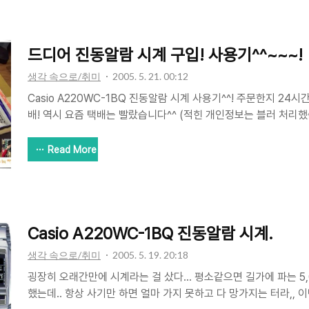
은 성능을 발휘해서 다들 많이 선호하는 편인데요... 이번 기종은
서 생각보다 다양한 기능을 가지고 있는것으로 생각됩니다^^ 근데
서...
드디어 진동알람 시계 구입! 사용기^^~~~!
생각 속으로/취미
2005. 5. 21. 00:12
Casio A220WC-1BQ 진동알람 시계 사용기^^! 주문한지 24
배! 역시 요즘 택배는 빨랐습니다^^ (적힌 개인정보는 블러 처리
격을 막기 위해 나름대로 세심한 배려가 있었어요! 일제 정품으로 
작한것으로 보이는 한글 설명서를 동봉해 주는 세심함까지 보여주
Read More
니다. 시계는 Air 봉투로 잘 쌓여서 안전하게 도착했습니다. 구입
심하게 손목 사이즈에 맞게 보내줬네요! 딱 맞구요,, 줄이고 남은
^^ 아! 아직 시간을 맞춰야 하네요...ㅋㅋ 손목에 찬 모습입니다. 약
간 글자가 배경때문인지 어둡긴 하지만 좋은 물건인것..
Casio A220WC-1BQ 진동알람 시계.
생각 속으로/취미
2005. 5. 19. 20:18
굉장히 오래간만에 시계라는 걸 샀다... 평소같으면 길가에 파는 5
했는데.. 항상 사기만 하면 얼마 가지 못하고 다 망가지는 터라,, 