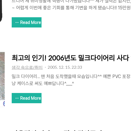
드디어 제 취미생활에 혁명이 다가왔습니다^^ 제가 실력은 없지만
~ 어렵게 이번에 좋은 기회를 통해 기변을 하게 됐습니다!! 15만
형 후지 디카에서 시작하여, 코닥에서 만든 저가형 디카 중급 수준인 
을 새것으로 구입하여 사용해왔습니다~ 이번에 드디어 사진 고급 
Read More
을 구입하게 됐습니다~ 한동안 뜸했던 저의 사진찍기에 큰 변화를
다^^ 이번에 구입한 제품은 펜탁스에서 만든 Ist-DL 기종입니다
구요. 나온지 조금은 시간이 지난 기종이지만 아마도 1년이 채 되
다. 이번에 삼성과 펜탁스가 손을 잡으면서, 펜탁스의 한국 유통을 .
최고의 인기! 2006년도 밀크다이어리 사다
생각 속으로/취미
2005. 12. 15. 22:33
밀크 다이어리.. 맨 처음 도착했을때 모습입니다^^ 예쁜 PVC 포
냥 케이스로 써도 예쁘답니다^___^
Read More