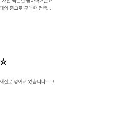
, 사진 찍는걸 좋아하거든요
원대의 중고로 구매한 컴팩트
DX-6490 (일명 구공이)
입문을 위해 저가형 D-SLR
 가져다 줄 것으로 생각됩니
. 펜탁스의 최신 기종은 아니
지 않은 것으로 알고 있습니
.
 ☆
장재질로 넣어져 있습니다~ 그