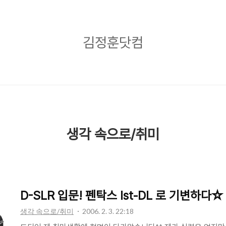
김
김정훈닷컴
정
훈
닷
컴
생각 속으로/취미
D-SLR 입문! 펜탁스 Ist-DL 로 기변하다☆
생각 속으로/취미
2006. 2. 3. 22:18