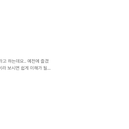
류가 많다. 나름대로 내 기준
서 보이는 Casio
람 기능이 있덴다.... 헉. 세
금 갔다... 그리고, 여러곳에
 손에 들어오진 않았지만..
고 하는데요.. 예전에 즐겼
라 보시면 쉽게 이해가 될
즘 많이 이용하고 있는 "프리
처음에는 이런류의 게임을 별
잠시 접하게 되었는데, 간단
도 총을 쏠때의 효과음은 정
을 줍니다..^^ 기회가 되시는
그 ..