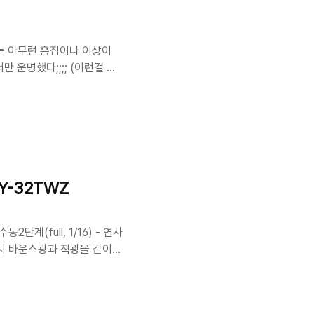
에는 아무런 흠집이나 이상이
만 운명했다;;;; (이런걸 불
안 디카를 가방에 고이 보관했
위해 많이들 장착한다.. 물론
 필터는 렌즈 보호를 위해 많이
 할까봐 일단 가방에 얌전히
사실을 잘 알고 있기 때문이
Y-32TWZ
동2단계(full, 1/16) - 연사
 촬영시 바운스광과 직광을 같이
재 저는 KODAK DX-6490
무 무리하게 사용했는지.. 작동
 제품이 저가형 이면서도 괜찮