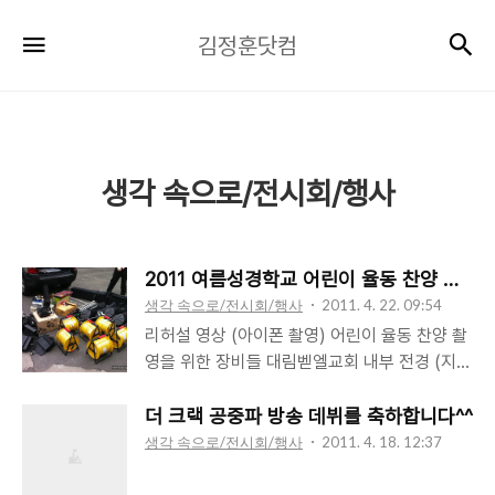
김
검
메뉴
김정훈닷컴
정
훈
닷
컴
생각 속으로/전시회/행사
2011 여름성경학교 어린이 율동 찬양 영상
생각 속으로/전시회/행사
2011. 4. 22. 09:54
리허설 영상 (아이폰 촬영) 어린이 율동 찬양 촬
영을 위한 장비들 대림벧엘교회 내부 전경 (지하
1,2층) 2층 발코니에 셋팅된 서브 카메라 한창
촬영 준비중 이렇게 한팀씩 세팀으로 구성된 16
더 크랙 공중파 방송 데뷔를 축하합니다^^
명의 율동팀 아이들 곡 바뀌는동안 잠시 휴식^^
생각 속으로/전시회/행사
2011. 4. 18. 12:37
촬영 들어가기전 리허설 주제곡 촬영, 전체 팀
아이들 모두 출연하는 유일한 곡이었다 촬영이