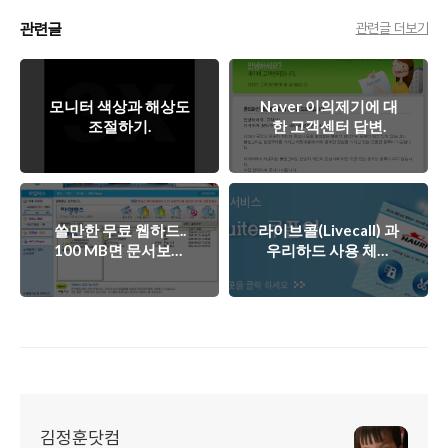
관련글
관련글 더보기
모니터 색상과 해상도
Naver 이의제기에 대
조절하기.
한 고객센터 답변.
쓸만한 무료 웹하드..
라이브콜(Livecall) 과
100 MB면 문서보관
우리하드 사용 체험
으로는 괜찮겠죠?!
기.
김정훈닷컴