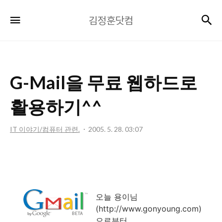
김
검
메뉴
김정훈닷컴
정
훈
닷
컴
G-Mail을 무료 웹하드로
활용하기^^
IT 이야기/컴퓨터 관련.
2005. 5. 28. 03:07
오늘 용이님
(http://www.gonyoung.com)
으로부터