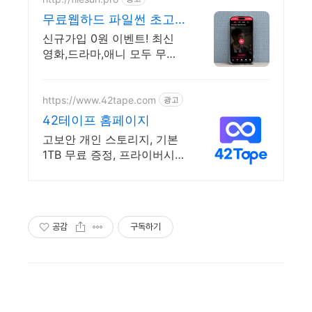
무료웹하드 파일썬 초고
속, 4K 실시간 보기!
신규가입 0원 이벤트! 최신
영화,드라마,애니 모두 무료!
4K 스트리밍
https://www.42tape.com
광고
42테이프 홈페이지
고보안 개인 스토리지, 기본
1TB 무료 증정, 프라이버시를
프라이빗하게!
공감
구독하기