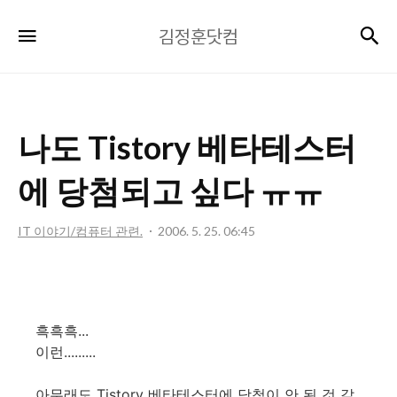
김
검
메뉴
김정훈닷컴
정
훈
닷
컴
나도 Tistory 베타테스터
에 당첨되고 싶다 ㅠㅠ
IT 이야기/컴퓨터 관련.
2006. 5. 25. 06:45
흑흑흑...
이런.........
아무래도 Tistory 베타테스터에 당첨이 안 된 것 같