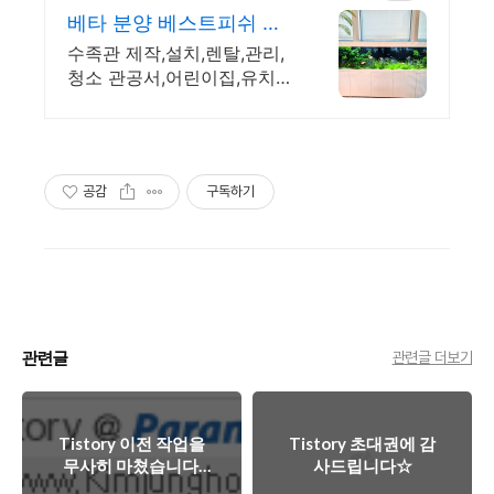
베타 분양 베스트피쉬 모
든 수족관 맞춤 시공가능
수족관 제작,설치,렌탈,관리,
청소 관공서,어린이집,유치
원,기업,가정 맞춤 제작
공감
구독하기
관련글
관련글 더보기
Tistory 이전 작업을
Tistory 초대권에 감
무사히 마쳤습니다.
사드립니다☆
감사합니다!