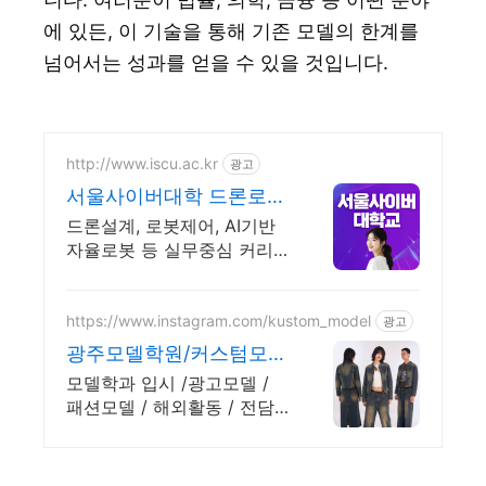
에 있든, 이 기술을 통해 기존 모델의 한계를
넘어서는 성과를 얻을 수 있을 것입니다.
http://www.iscu.ac.kr
광고
서울사이버대학 드론로봇
공학과 2026 가을학기 신
드론설계, 로봇제어, AI기반
편입생
자율로봇 등 실무중심 커리
큘럼. 미래산업 인재로성장
장학금 지급 1위, 학사 석사
박사 온라인복수학위까지
https://www.instagram.com/kustom_model
광고
광주모델학원/커스텀모델
학원
모델학과 입시 /광고모델 /
패션모델 / 해외활동 / 전담
스튜디오 운영