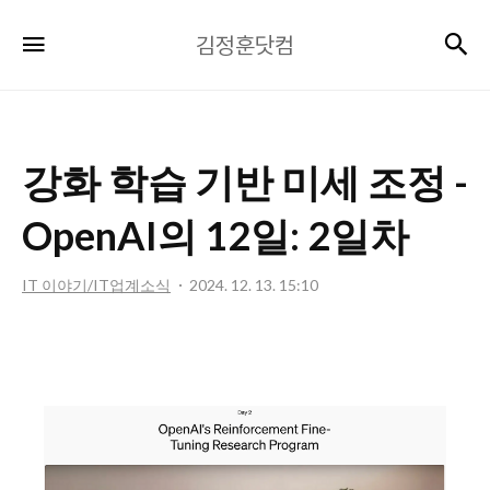
김
검
메뉴
김정훈닷컴
정
훈
닷
컴
강화 학습 기반 미세 조정 -
OpenAI의 12일: 2일차
IT 이야기/IT업계소식
2024. 12. 13. 15:10