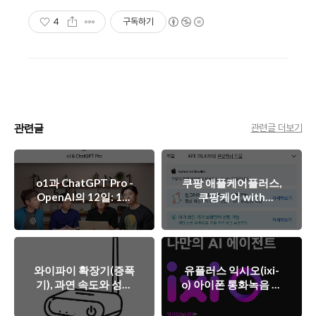
4
구독하기
관련글
관련글 더보기
o1과 ChatGPT Pro -
쿠팡 애플케어플러스,
OpenAI의 12일: 1일
쿠팡케어 with
차
AppleCare Services
차이(아이폰)
와이파이 확장기(증폭
유플러스 익시오(ixi-
기), 과연 속도와 성능
o) 아이폰 통화녹음 사
에 도움이 될까?
용기(가입/해지)