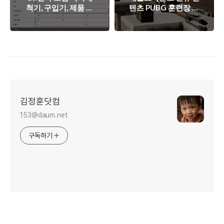
척기, 구입기, 제품 모
텐츠 PUBG 훈련장 티
델별 비교, 설거지 설
저 영
겆이 끝판왕, 디오스,
상,Battleground,펍
소셜미디어데이,
지,연습장
DFB22M, DFB22S,
DFB41P, 하이마트,
12인용, 빌트인, 프리
스탠딩, 토네이도 세
척날개, 트루스팀
100..
김정훈닷컴
153@daum.net
구독하기