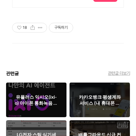
만원 페이백까지
18
구독하기
관련글
관련글 더보기
유플러스 익시오(ixi-
카카오뱅크 평생계좌
o) 아이폰 통화녹음 사
서비스 (내 휴대폰 번
용기(가입/해지)
호를 계좌번호로)
LG전자 스팀 식기세
배틀그라운드 신규 컨