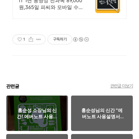
IT 1년 동영상 전과목 89,000
원,365일 피씨와 모바일 수
강가능.
1
구독하기
관련글
관련글 더보기
홍순성 소장님의 신
홍순성님의 신간 "에
간! 에버노트 사용설
버노트 사용설명서"
명서 도착했습니다~
예스24 주문 완료!