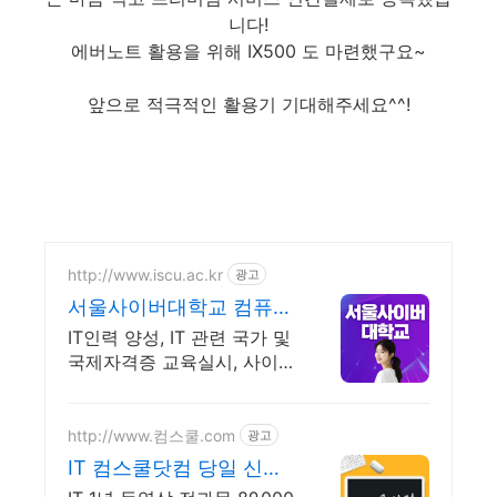
니다!
에버노트 활용을 위해 IX500 도 마련했구요~
앞으로 적극적인 활용기 기대해주세요^^!
http://www.iscu.ac.kr
광고
서울사이버대학교 컴퓨터
공학과 2026 가을학기 신
IT인력 양성, IT 관련 국가 및
편입생
국제자격증 교육실시, 사이버
대 신입생 수 1위 장학금 지
급 1위, 학사 석사 박사 온라
인복수학위까지
http://www.컴스쿨.com
광고
IT 컴스쿨닷컴 당일 신청&
결제시 기프티콘!