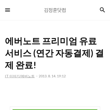
김
검
메뉴
김정훈닷컴
정
훈
닷
컴
에버노트 프리미엄 유료
서비스 (연간 자동결제) 결
제 완료!
IT 이야기/에버노트
2013. 8. 14. 19:12