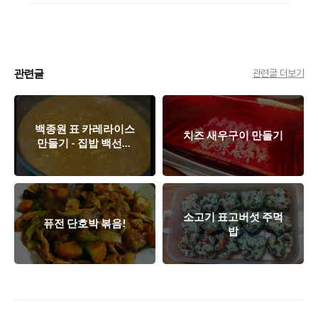
관련글
관련글 더보기
백종원 표 카레라이스
치즈 새우구이 만들기
만들기 - 집밥 백선생
실제로 적용해보기
소고기 표고버섯 주먹
퓨전 단호박 볶음!
밥