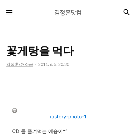
김
검
메뉴
김정훈닷컴
정
훈
닷
컴
꽃게탕을 먹다
김정훈/깨소금
2011. 6. 5. 20:30
itistory-photo-1
CD 를 즐겨먹는 예승이^^