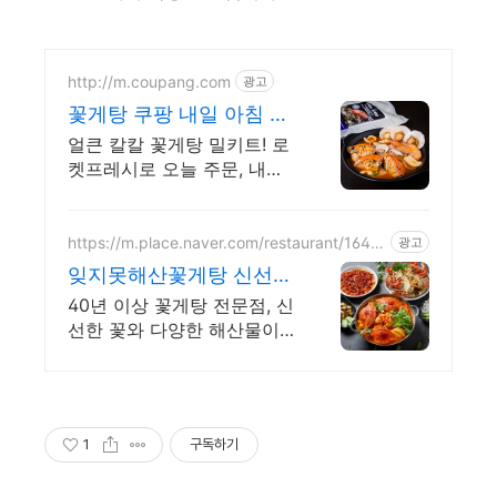
http://m.coupang.com
광고
꽃게탕 쿠팡 내일 아침 로
켓프레시
얼큰 칼칼 꽃게탕 밀키트! 로
켓프레시로 오늘 주문, 내일
아침 식탁에서 즐기세요. 손
질 걱정 없이 고급 외식 맛 그
대로! 온 가족 푸짐한 한 끼로
https://m.place.naver.com/restaurant/1649
광고
5899
딱이에요.
잊지못해산꽃게탕 신선함
과 알이 꽉찬 꽃게탕
40년 이상 꽃게탕 전문점, 신
선한 꽃와 다양한 해산물이
일품인 맛집입니다. 꽃게와
다양한 해산물로 우려진 국
물 맛으로 밥 두 공기를 뚝-
딱 비우게 하는 곳
1
구독하기