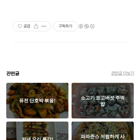
공감
구독하기
관련글
관련글 더보기
소고기 표고버섯 주먹
퓨전 단호박 볶음!
밥
파파존스 저렴하게 사
저녁 요리 특강!