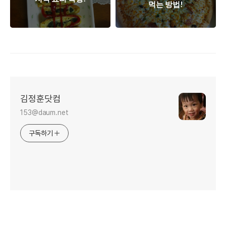
먹는 방법!
김정훈닷컴
153@daum.net
구독하기