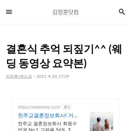
김
검
메뉴
김정훈닷컴
정
훈
닷
컴
결혼식 추억 되짚기^^ (웨
딩 동영상 요약본)
김정훈/깨소금
2011. 4. 20. 17:59
https://wedmate.co.kr
광고
천주교결혼정보회사! 거
들짝 이상형 프로필 무료
천주교 결혼정보회사 회원수
받아보기
업계 No.1, 교제율 56%, 3명